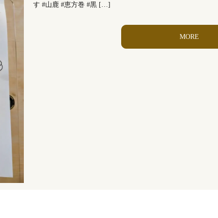
す #山鹿 #恵方巻 #黒 […]
MORE