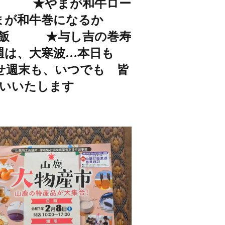
ます！ ★やまが和牛ロー
が和牛巻になるか
ぜ飯 ★与し吉の巻寿
週は、大寒波…本日も
せ週末も、いつでも 皆
いいたします