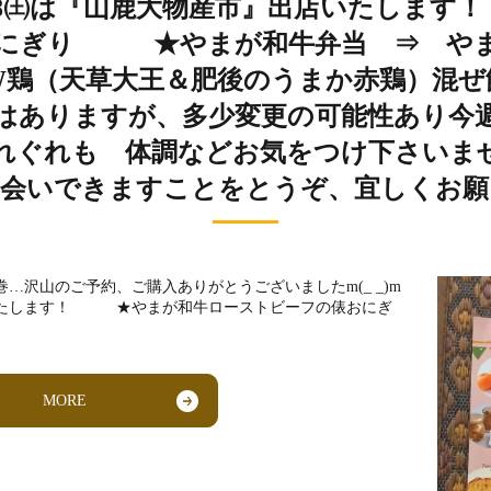
末、2/8㈯は『山鹿大物産市』出店いたし
おにぎり ★やまが和牛弁当 ⇒ やま
鶏（天草大王＆肥後のうまか赤鶏）混
はありますが、多少変更の可能性あり今
くれぐれも 体調などお気をつけ下さいま
お会いできますことをとうぞ、宜しくお願
巻…沢山のご予約、ご購入ありがとうございましたm(_ _)m
店いたします！ ★やまが和牛ローストビーフの俵おにぎ
MORE