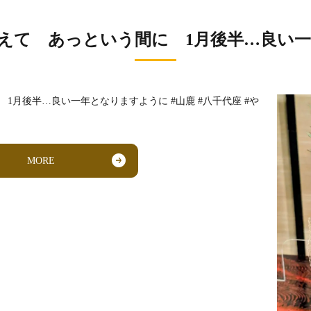
を迎えて あっという間に 1月後半…良い
1月後半…良い一年となりますように #山鹿 #八千代座 #や
MORE