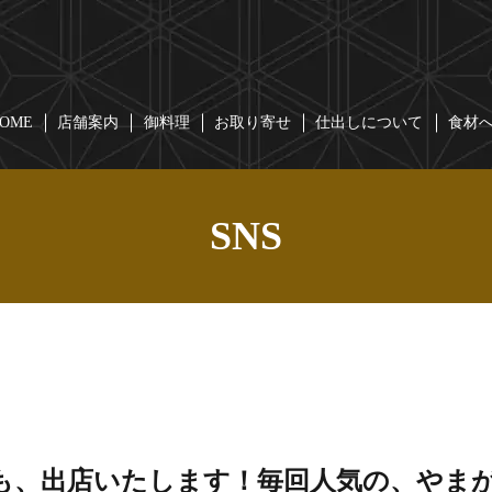
OME
店舗案内
御料理
お取り寄せ
仕出しについて
食材
SNS
も、出店いたします！毎回人気の、やま