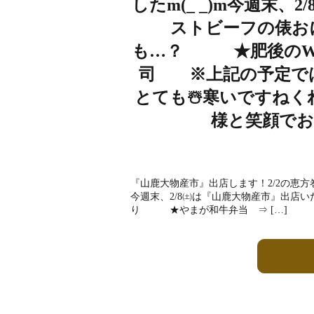
したm(_ _)m今週
ストビーフの俵
も…？ ★肥後のW
司 ※上記の予定で
とても☃️寒いですね
様と笑顔で
『山鹿大物産市』出店します！2/2の恵方
今週末、2/8㈯は『山鹿大物産市』出
り ★やまが和牛弁当 ⇒ […]